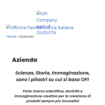
Vai
Lavora con
Area
al
Azienda
News
Contatti
noi
Riservata
contenuto
+39 035 402929
info@ofi.it
Ofi Spa
Me
Home
/
Azienda
Azienda
Scienza
, Storia, Immaginazione,
sono i pilastri su cui si basa OFI
Forte ricerca scientifica, storicità e
immaginazione creativa per la creazione di
prodotti sempre più innovativi