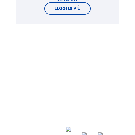
LEGGI DI PIÙ
Via A. Verga, 14 - 24127 Bergamo - ITALIA
P.IVA 01325320164 -
Tel.
+39 035 402929
-
E-Mail:
info@ofi.it
-
Ofi S.p.a.