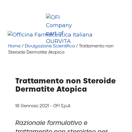
Vai
Lavora con
Area
al
Azienda
News
Contatti
noi
Riservata
contenuto
+39 035 402929
info@ofi.it
Ofi Spa
Me
Home
/
Divulgazione Scientifica
/
Trattamento non
Steroide Dermatite Atopica
Trattamento non Steroide
Dermatite Atopica
18 Gennaio 2021 -
OFI S.p.A.
Razionale formulativo e
trattamento non steroideo per